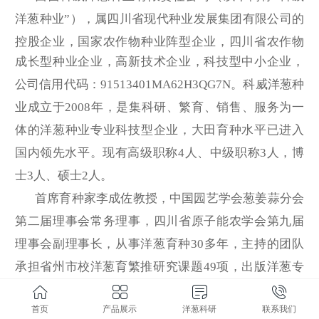
洋葱种业”），属四川省现代种业发展集团有限公司的
控股企业，国家农作物种业阵型企业
，四川省农作物
成长型种业企业，
高新技术企业，
科技型中小企业，
公司信用代码：
91513401MA62H3QG7N
。科威洋葱种
业成立于
2008年，是集科研、繁育、销售、服务为一
体的洋葱种业专业科技型企业，大田育种水平已进入
国内领先水平。现有高级职称4人、中级职称3人，博
士3人、硕士2人。
首席育种家李成佐
教授
，中国园艺学会葱姜蒜分会
第二届理事会常务理事，四川省原子能农学会第九届
理事会副理事长，从事洋葱育种
30多年，主持的团队
承担省州市校洋葱育繁推研究课题49项，出版洋葱专
著3部、发表洋葱论文67篇，洋葱研究成果荣获部省州
首页
产品展示
洋葱科研
联系我们
级科技奖6项。科威洋葱种业
与
西南大学、
西昌学院进