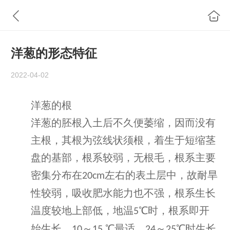
洋葱的形态特征
2022-04-02
洋葱的根
洋葱的胚根入土后不久便萎缩，因而没有
主根，其根为弦线状须根，着生于短缩茎
盘的基部，根系较弱，无根毛，根系主要
密集分布在
左右的表土层中，故耐旱
20cm
性较弱，吸收肥水能力也不强，根系生长
温度较地上部低，地温
℃时，根系即开
5
始生长，
～
℃最适，
～
℃时生长
10
15
24
25