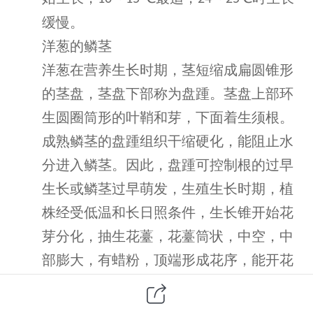
缓慢。
洋葱的鳞茎
洋葱在营养生长时期，茎短缩成扁圆锥形
的茎盘，茎盘下部称为盘踵。茎盘上部环
生圆圈筒形的叶鞘和芽，下面着生须根。
成熟鳞茎的盘踵组织干缩硬化，能阻止水
分进入鳞茎。因此，盘踵可控制根的过早
生长或鳞茎过早萌发，生殖生长时期，植
株经受低温和长日照条件，生长锥开始花
芽分化，抽生花薹，花薹筒状，中空，中
部膨大，有蜡粉，顶端形成花序，能开花
结实。顶球洋葱由于花器退化，在总苞中
形成气生鳞茎。