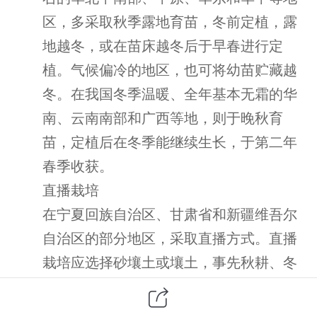
区，多采取秋季露地育苗，冬前定植，露
地越冬，或在苗床越冬后于早春进行定
植。气候偏冷的地区，也可将幼苗贮藏越
冬。在我国冬季温暖、全年基本无霜的华
南、云南南部和广西等地，则于晚秋育
苗，定植后在冬季能继续生长，于第二年
春季收获。
直播栽培
在宁夏回族自治区、甘肃省和新疆维吾尔
自治区的部分地区，采取直播方式。直播
栽培应选择砂壤土或壤土，事先秋耕、冬
灌，翌年早春耙地保墒。播种前。结合犁
地普施基肥，每
施土杂肥
，
667m2
5000kg